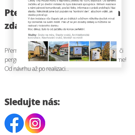
Ptejte se, volejte, rádi vám
zdarma poradíme!
Přemýšlíte nad vlastním Tiny Housem, chatkou či
pergolou? My vám s celým projektem pomůžeme!
Od návrhu až po realizaci...
Sledujte nás: