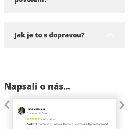
Jak je to s dopravou?
Napsali o nás...
Previous
N