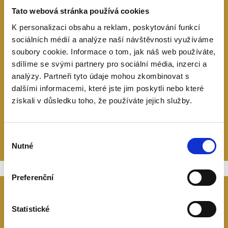
Tato webová stránka používá cookies
K personalizaci obsahu a reklam, poskytování funkcí
sociálních médií a analýze naší návštěvnosti využíváme
soubory cookie. Informace o tom, jak náš web používáte,
sdílíme se svými partnery pro sociální média, inzerci a
Glamping Kus Klidu
analýzy. Partneři tyto údaje mohou zkombinovat s
dalšími informacemi, které jste jim poskytli nebo které
získali v důsledku toho, že používáte jejich služby.
PROHLÉDNOUT
Výběr
Nutné
souhlasu
Preferenční
Statistické