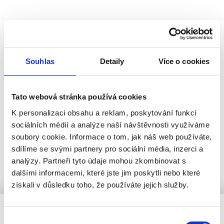
Přemýšlíte nad vlastním Tiny Housem, chatkou či
pergolou? My vám s celým projektem pomůžeme!
Od návrhu až po realizaci...
Souhlas
Detaily
Více o cookies
Tato webová stránka používá cookies
Sledujte nás:
K personalizaci obsahu a reklam, poskytování funkcí
sociálních médií a analýze naší návštěvnosti využíváme
soubory cookie. Informace o tom, jak náš web používáte,
sdílíme se svými partnery pro sociální média, inzerci a
analýzy. Partneři tyto údaje mohou zkombinovat s
dalšími informacemi, které jste jim poskytli nebo které
získali v důsledku toho, že používáte jejich služby.
Chcete se na něco
Výběr