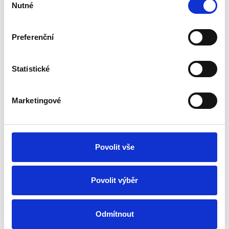
Nutné
souhlasu
zeptat?
Preferenční
Statistické
Marketingové
Povolit vše
Povolit výběr
Odmítnout