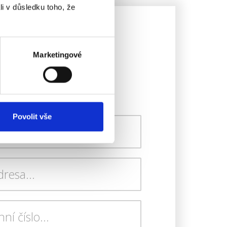
li v důsledku toho, že
se na něco
Marketingové
Povolit vše