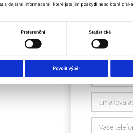
 s dalšími informacemi, které jste jim poskytli nebo které získa
e, rádi vám
Chcete 
!
Preferenční
Statistické
zeptat?
usem, chatkou či
jektem pomůžeme!
Povolit výběr