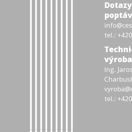
Dotazy
poptáv
info@ces
tel.: +4
Techni
výroba
Ing. Jaro
Charbus
vyroba@c
tel.: +4