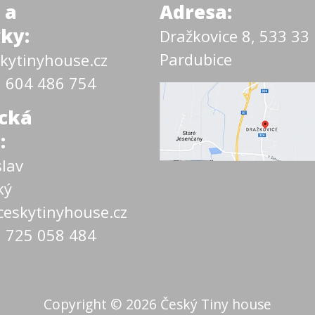
 a
Adresa:
ky:
Dražkovice 8, 533 33
Pardubice
kytinyhouse.cz
20 604 486 754
cká
:
slav
ký
eskytinyhouse.cz
20 725 058 484
Copyright © 2026
Český Tiny house